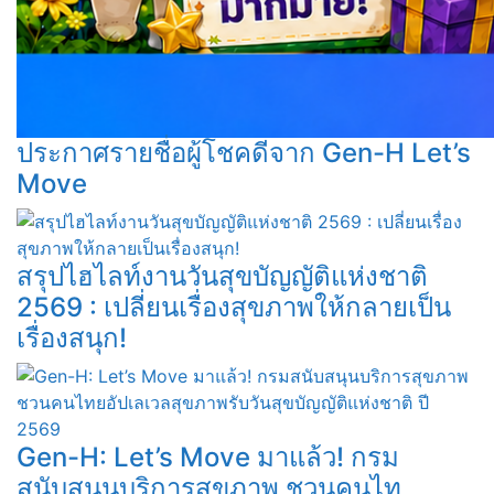
ประกาศรายชื่อผู้โชคดีจาก Gen-H Let’s
Move
สรุปไฮไลท์งานวันสุขบัญญัติแห่งชาติ
2569 : เปลี่ยนเรื่องสุขภาพให้กลายเป็น
เรื่องสนุก!
Gen-H: Let’s Move มาแล้ว! กรม
สนับสนุนบริการสุขภาพ ชวนคนไท