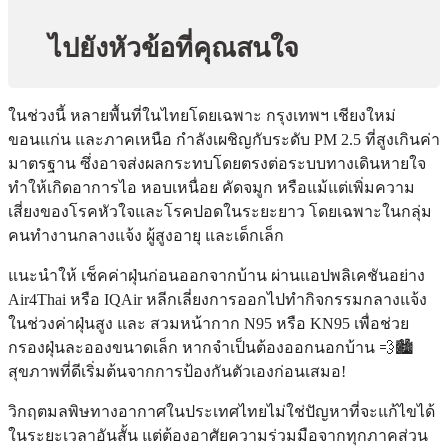
ไปยังหัวข้อที่คุณสนใจ
ในช่วงนี้ หลายพื้นที่ในไทยโดยเฉพาะ กรุงเทพฯ เชียงใหม่
ขอนแก่น และภาคเหนือ กำลังเผชิญกับระดับ PM 2.5 ที่สูงเกินค่า
มาตรฐาน ซึ่งอาจส่งผลกระทบโดยตรงต่อระบบทางเดินหายใจ
ทำให้เกิดอาการไอ หอบเหนื่อย คัดจมูก หรือแม้แต่เพิ่มความ
เสี่ยงของโรคหัวใจและโรคปอดในระยะยาว โดยเฉพาะในกลุ่ม
คนทำงานกลางแจ้ง ผู้สูงอายุ และเด็กเล็ก
แนะนำให้ เช็คค่าฝุ่นก่อนออกจากบ้าน ผ่านแอปพลิเคชันอย่าง
Air4Thai หรือ IQAir หลีกเลี่ยงการออกไปทำกิจกรรมกลางแจ้ง
ในช่วงค่าฝุ่นสูง และ สวมหน้ากาก N95 หรือ KN95 เพื่อช่วย
กรองฝุ่นละอองขนาดเล็ก หากจำเป็นต้องออกนอกบ้าน 💨🏙️
สุขภาพที่ดีเริ่มต้นจากการป้องกันตัวเองก่อนเสมอ!
วิกฤตมลพิษทางอากาศในประเทศไทยไม่ใช่ปัญหาที่จะแก้ไขได้
ในระยะเวลาอันสั้น แต่ต้องอาศัยความร่วมมือจากทุกภาคส่วน