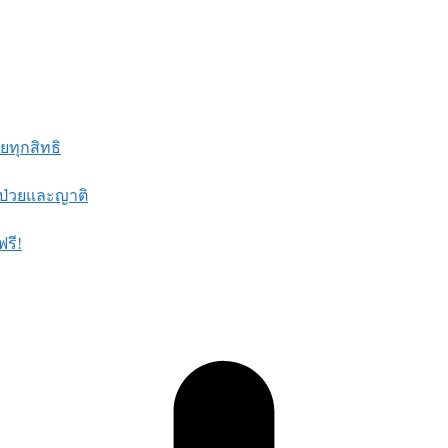
ยทุกสิทธิ
้ป่วยและญาติ
รี!