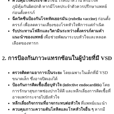
ควบคุมโรคประจำตัว
เช่น โรคเบาหวาน หรือโรค
ภูมิคุ้มกันผิดปกติ หากมีโรคประจำตัวควรปรึกษาแพทย์
ก่อนตั้งครรภ์
ฉีดวัคซีนป้องกันโรคหัดเยอรมัน (rubella vaccine)
ก่อนตั้ง
ครรภ์ เพื่อลดความเสี่ยงของโรคหัวใจพิการแต่กำเนิด
รับประทานโฟลิกและวิตามินระหว่างตั้งครรภ์ตามคำ
แนะนำของแพทย์
เพื่อช่วยพัฒนาระบบหัวใจและหลอด
เลือดของทารก
2. การป้องกันภาวะแทรกซ้อนในผู้ป่วยที่มี VSD
ตรวจติดตามอาการเป็นระยะ
โดยเฉพาะในเด็กที่มี VSD
ขนาดเล็ก ซึ่งอาจปิดเองได้
ป้องกันการติดเชื้อเยื่อบุหัวใจ (infective endocarditis)
โดย
การรักษาสุขภาพช่องปากให้ดี และหลีกเลี่ยงการติดเชื้อที่
อาจแพร่กระจายไปยังหัวใจ
หลีกเลี่ยงกิจกรรมที่อาจกระทบต่อหัวใจ
ที่แพทย์แนะนำ
ควบคุมภาวะความดันโลหิตและโรคหัวใจอื่น ๆ
หากมี