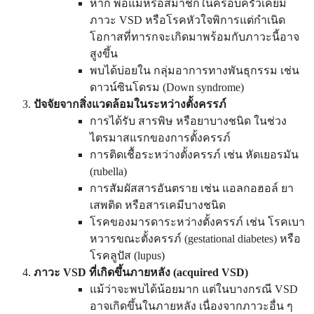
หาก พ่อแม่หรือสมาชิกในครอบครัวเคยมี
ภาวะ VSD หรือโรคหัวใจพิการแต่กำเนิด
โอกาสที่ทารกจะเกิดมาพร้อมกับภาวะนี้อาจ
สูงขึ้น
พบได้บ่อยใน กลุ่มอาการทางพันธุกรรม เช่น
ดาวน์ซินโดรม (Down syndrome)
ปัจจัยจากสิ่งแวดล้อมในระหว่างตั้งครรภ์
การได้รับ สารพิษ หรือยาบางชนิด ในช่วง
ไตรมาสแรกของการตั้งครรภ์
การติดเชื้อระหว่างตั้งครรภ์ เช่น หัดเยอรมัน
(rubella)
การสัมผัสสารอันตราย เช่น แอลกอฮอล์ ยา
เสพติด หรือสารเคมีบางชนิด
โรคของมารดาระหว่างตั้งครรภ์ เช่น โรคเบา
หวารขณะตั้งครรภ์ (gestational diabetes) หรือ
โรคลูปัส (lupus)
ภาวะ VSD ที่เกิดขึ้นภายหลัง (acquired VSD)
แม้ว่าจะพบได้น้อยมาก แต่ในบางกรณี VSD
อาจเกิดขึ้นในภายหลัง เนื่องจากภาวะอื่น ๆ